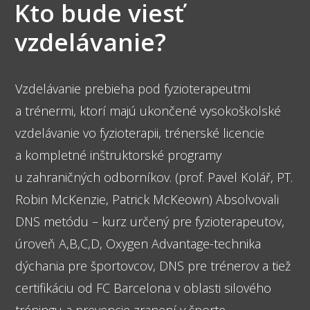
Kto bude viesť
vzdelávanie?
Vzdelávanie prebieha pod fyzioterapeutmi
a trénermi, ktorí majú ukončené vysokoškolské
vzdelávanie vo fyzioterapii, trénerské licencie
a kompletné inštruktorské programy
u zahraničných odborníkov. (prof. Pavel Kolář, PT.
Robin McKenzie, Patrick McKeown) Absolvovali
DNS metódu – kurz určený pre fyzioterapeutov,
úroveň A,B,C,D, Oxygen Advantage-technika
dýchania pre športovcov, DNS pre trénerov a tiež
certifikáciu od FC Barcelona v oblasti silového
tréningu a prevencie zranení v športe.