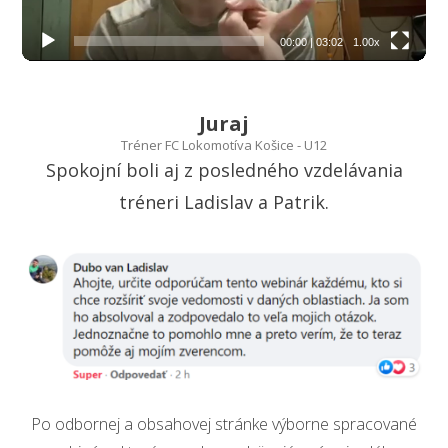
00:00
|
03:02
1.00x
Juraj
Tréner FC Lokomotíva Košice - U12
Spokojní boli aj z posledného vzdelávania
tréneri Ladislav a Patrik.
Po odbornej a obsahovej stránke výborne spracované