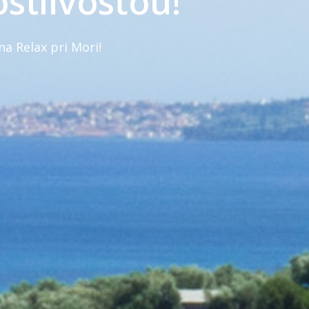
ostlivosťou!
na Relax pri Mori!