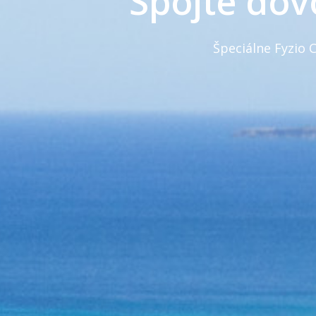
Spojte dovo
Špeciálne Fyzio C