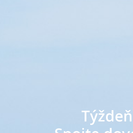
Týždeň 