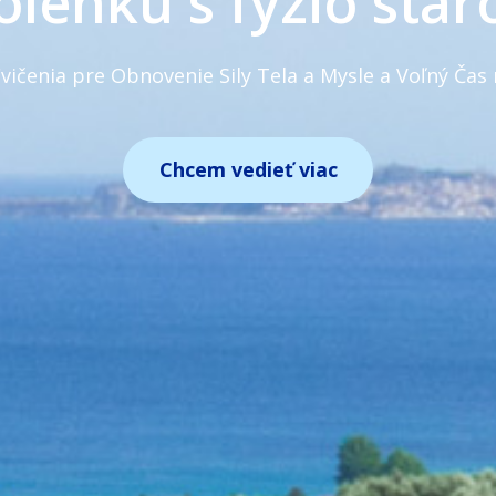
lenku s fyzio star
vičenia pre Obnovenie Sily Tela a Mysle a Voľný Čas 
Chcem vedieť viac