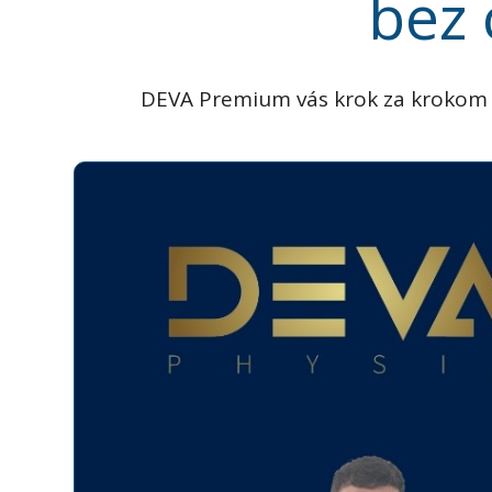
bez 
DEVA Premium vás krok za krokom ved
Video
prehrávač