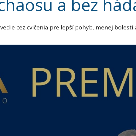
chaosu a bez hád
ie cez cvičenia pre lepší pohyb, menej bolesti a 