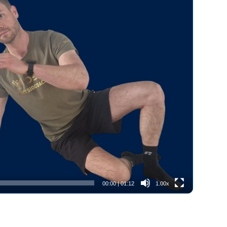
00:00
|
01:12
1.00x