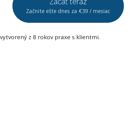
Začať teraz
Začnite ešte dnes za €39 / mesiac
vytvorený z 8 rokov praxe s klientmi.