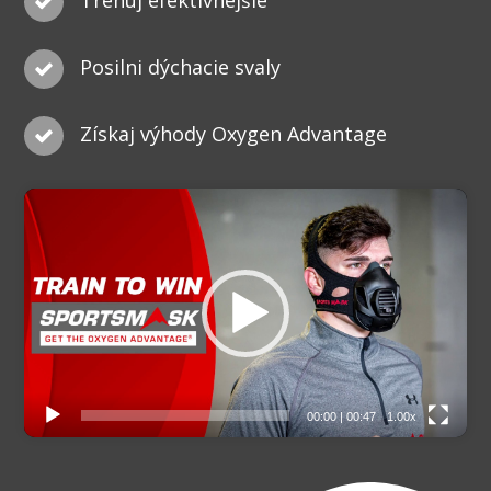
Trénuj efektívnejšie
Posilni dýchacie svaly
Získaj výhody Oxygen Advantage
Video
prehrávač
00:00
|
00:47
1.00x