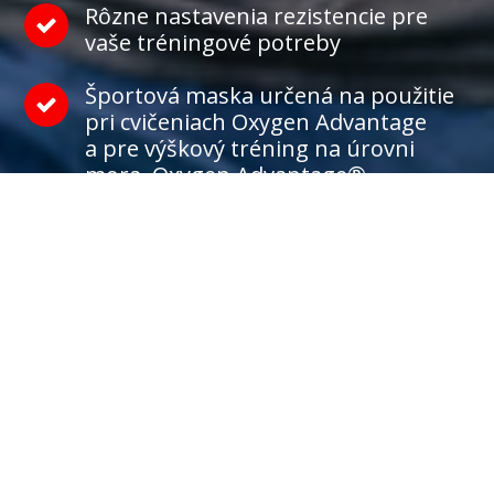
Rôzne nastavenia rezistencie pre
vaše tréningové potreby
Športová maska určená na použitie
pri cvičeniach Oxygen Advantage
a pre výškový tréning na úrovni
mora, Oxygen Advantage®
Číslo patentu na športovej masky
US9914017
Kúpiť so zľavou 5%