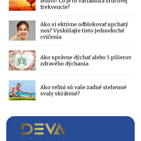
leniví? Čo je to variabilita srdcovej
frekvencie?
Ako si ektívne odblokovať upchatý
nos? Vyskúšajte tieto jednoduché
cvičenia
Ako správne dýchať alebo 5 pilierov
zdravého dýchania
Ako veľmi sú vaše zadné stehenné
svaly skrátené?