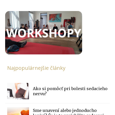
Najpopulárnejšie články
Ako si pomôcť pri bolesti sedacieho
nervu?
Sme unavení alebo jednoducho