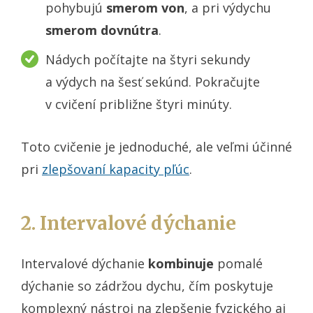
pohybujú
smerom von
, a pri výdychu
smerom dovnútra
.
Nádych počítajte na štyri sekundy
a výdych na šesť sekúnd. Pokračujte
v cvičení približne štyri minúty.
Toto cvičenie je jednoduché, ale veľmi účinné
pri
zlepšovaní kapacity pľúc
.
2. Intervalové dýchanie
Intervalové dýchanie
kombinuje
pomalé
dýchanie so zádržou dychu, čím poskytuje
komplexný nástroj na zlepšenie fyzického aj