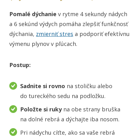
Pomalé dýchanie
v rytme 4 sekundy nádych
a 6 sekúnd výdych pomáha zlepšiť funkčnosť
dýchania,
zmierniť stres
a podporiť efektívnu
výmenu plynov v pľúcach.
Postup:
Sadnite si rovno
na stoličku alebo
do tureckého sedu na podložku.
Položte si ruky
na obe strany bruška
na dolné rebrá a dýchajte iba nosom.
Pri nádychu cíťte, ako sa vaše rebrá