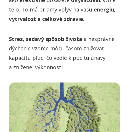
ako
efektívne
dokážete
okysličovať
svoje
telo. To má priamy vplyv na vašu
energiu,
vytrvalosť a celkové zdravie
.
Stres, sedavý spôsob života
a nesprávne
dýchacie vzorce môžu časom znižovať
kapacitu pľúc, čo vedie k pocitu únavy
a zníženej výkonnosti.