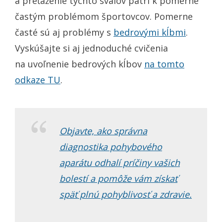
a preťaženie týchto svalov patrí k pomerne
častým problémom športovcov. Pomerne
časté sú aj problémy s
bedrovými kĺbmi
.
Vyskúšajte si aj jednoduché cvičenia
na uvoľnenie bedrových kĺbov
na tomto
odkaze TU
.
Objavte, ako správna
diagnostika pohybového
aparátu odhalí príčiny vašich
bolestí a pomôže vám získať
späť plnú pohyblivosť a zdravie.