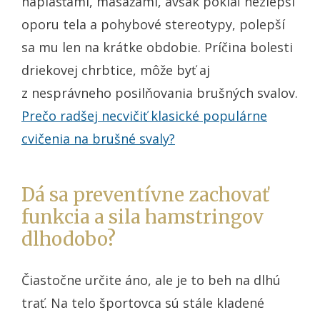
náplasťami, masážami, avšak pokiaľ nezlepší
oporu tela a pohybové stereotypy, polepší
sa mu len na krátke obdobie. Príčina bolesti
driekovej chrbtice, môže byť aj
z nesprávneho posilňovania brušných svalov.
Prečo radšej necvičiť klasické populárne
cvičenia na brušné svaly?
Dá sa preventívne zachovať
funkcia a sila hamstringov
dlhodobo?
Čiastočne určite áno, ale je to beh na dlhú
trať. Na telo športovca sú stále kladené