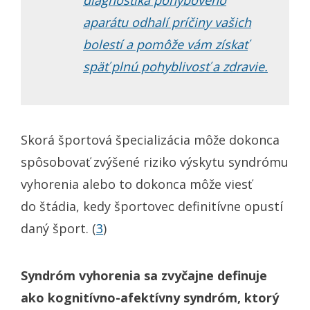
aparátu odhalí príčiny vašich
bolestí a pomôže vám získať
späť plnú pohyblivosť a zdravie.
Skorá športová špecializácia môže dokonca
spôsobovať zvýšené riziko výskytu syndrómu
vyhorenia alebo to dokonca môže viesť
do štádia, kedy športovec definitívne opustí
daný šport. (
3
)
Syndróm vyhorenia sa zvyčajne definuje
ako kognitívno-afektívny syndróm, ktorý