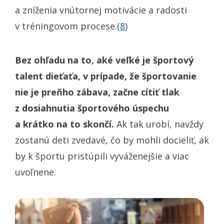
a zníženia vnútornej motivácie a radosti
v tréningovom procese.(
8
)
Bez ohľadu na to, aké veľké je športový
talent dieťaťa, v prípade, že športovanie
nie je preňho zábava, začne cítiť tlak
z dosiahnutia športového úspechu
a krátko na to skončí.
Ak tak urobí, navždy
zostanú deti zvedavé, čo by mohli docieliť, ak
by k športu pristúpili vyváženejšie a viac
uvoľnene.