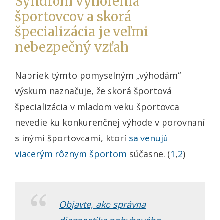
Syndróm vyhorenia
športovcov a skorá
špecializácia je veľmi
nebezpečný vzťah
Napriek týmto pomyselným „výhodám“
výskum naznačuje, že skorá športová
špecializácia v mladom veku športovca
nevedie ku konkurenčnej výhode v porovnaní
s inými športovcami, ktorí
sa venujú
viacerým rôznym športom
súčasne. (
1
,
2
)
Objavte, ako správna
diagnostika pohybového