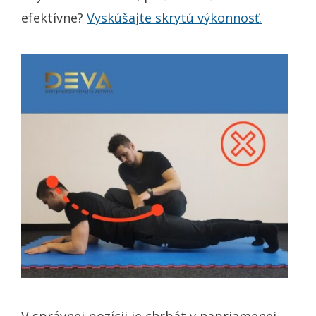
efektívne?
Vyskúšajte skrytú výkonnosť.
V správnej pozícii je chrbát v napriamenej