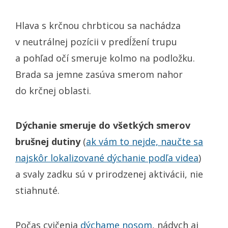
Hlava s krčnou chrbticou sa nachádza
v neutrálnej pozícii v predĺžení trupu
a pohľad očí smeruje kolmo na podložku.
Brada sa jemne zasúva smerom nahor
do krčnej oblasti.
Dýchanie smeruje do všetkých smerov
brušnej dutiny
(
ak vám to nejde, naučte sa
najskôr lokalizované dýchanie podľa videa
)
a svaly zadku sú v prirodzenej aktivácii, nie
stiahnuté.
Počas cvičenia
dýchame nosom
, nádych aj