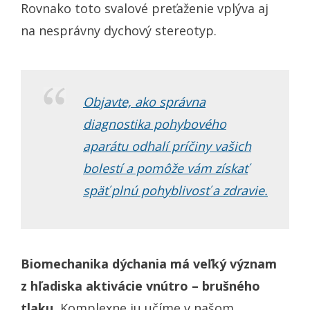
Rovnako toto svalové preťaženie vplýva aj
na nesprávny dychový stereotyp.
Objavte, ako správna
diagnostika pohybového
aparátu odhalí príčiny vašich
bolestí a pomôže vám získať
späť plnú pohyblivosť a zdravie.
Biomechanika dýchania má veľký význam
z hľadiska aktivácie vnútro – brušného
tlaku.
Komplexne ju učíme v našom