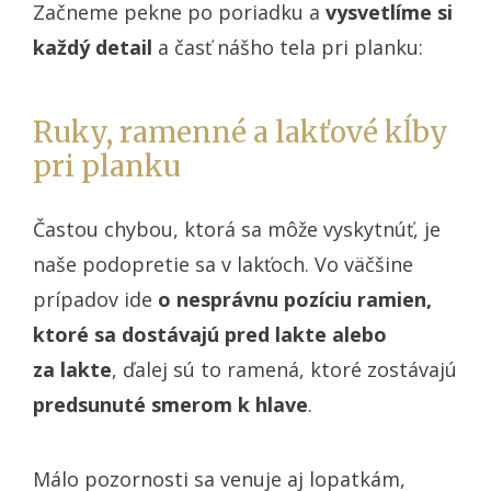
Začneme pekne po poriadku a
vysvetlíme si
každý detail
a časť nášho tela pri planku:
Ruky, ramenné a lakťové kĺby
pri planku
Častou chybou, ktorá sa môže vyskytnúť, je
naše podopretie sa v lakťoch. Vo väčšine
prípadov ide
o nesprávnu pozíciu ramien,
ktoré sa dostávajú pred lakte alebo
za lakte
, ďalej sú to ramená, ktoré zostávajú
predsunuté smerom k hlave
.
Málo pozornosti sa venuje aj lopatkám,