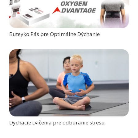
Buteyko Pás pre Optimálne Dýchanie
Dýchacie cvičenia pre odbúranie stresu