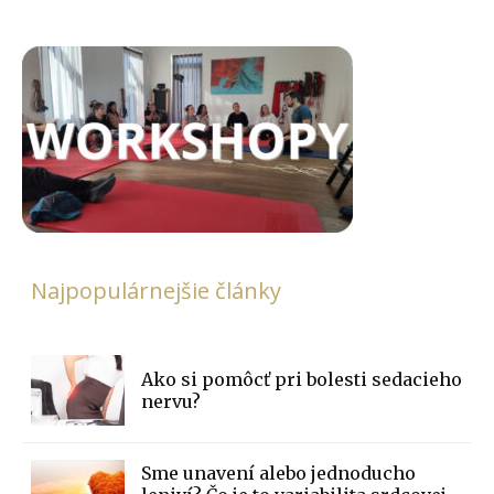
Najpopulárnejšie články
Ako si pomôcť pri bolesti sedacieho
nervu?
Sme unavení alebo jednoducho