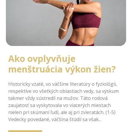
Ako ovplyvňuje
menštruácia výkon žien?
Historicky vzaté, vo väčšine literatúry o fyziológii,
respektíve vo všetkých oblastiach vedy, sa výskum
takmer vždy sústredil na mužov. Táto rodová
zaujatosť sa vyskytovala vo viacerých miestach
nielen pri skúmaní ľudí, ale aj pri zvieratách. (1-5)
Vedecky povedané, väčšina štúdií sa však...