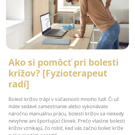
Ako si pomôcť pri bolesti
krížov? [Fyzioterapeut
radí]
Bolesť krížov trápi v súčasnosti mnoho ľudí. Či už
máte sedavé zamestnanie alebo vykonávate
náročnú manuálnu prácu, bolesti krížov sa niekedy
nevyhne ani športujúci človek. Prečo vlastne bolesti
krížov vznikajú, čo robiť, keď vás začnú bolieť kríže