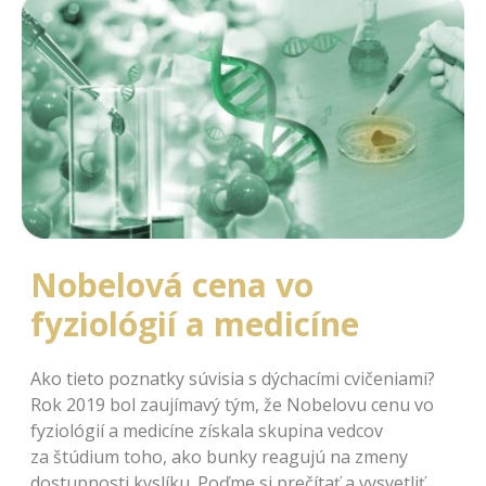
Nobelová cena vo
fyziológií a medicíne
Ako tieto poznatky súvisia s dýchacími cvičeniami?
Rok 2019 bol zaujímavý tým, že Nobelovu cenu vo
fyziológií a medicíne získala skupina vedcov
za štúdium toho, ako bunky reagujú na zmeny
dostupnosti kyslíku. Poďme si prečítať a vysvetliť