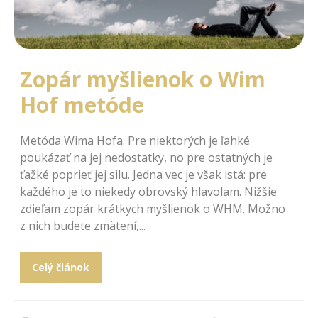
Zopár myšlienok o Wim
Hof metóde
Metóda Wima Hofa. Pre niektorých je ľahké
poukázať na jej nedostatky, no pre ostatných je
ťažké poprieť jej silu. Jedna vec je však istá: pre
každého je to niekedy obrovský hlavolam. Nižšie
zdieľam zopár krátkych myšlienok o WHM. Možno
z nich budete zmätení,...
Celý článok