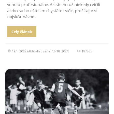
venujú profesionálne. Ak ste ho už niekedy cvičili
alebo sa ho ešte len chystáte cvičiť, prečítajte si
najskôr návod...
Celý článok
19.1. 2022 (Aktualizované: 16.10. 2024)
19738x