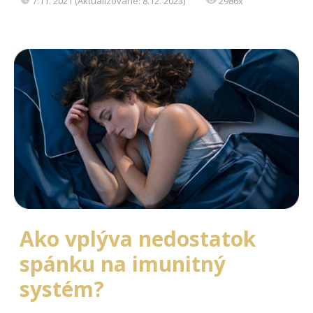
7.11. 2021 (Aktualizované: 8.12. 2023)
2986x
Ako vplýva nedostatok
spánku na imunitný
systém?