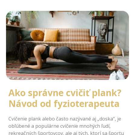
Ako správne cvičiť plank?
Návod od fyzioterapeuta
Cvičenie plank alebo často nazývané aj „doska“, je
obľúbené a populárne cvičenie mnohých ľudí,
rekreačných športovcov, ale aj tých, ktorí sa športu